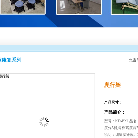
童康复系列
您当
爬行架
产品尺寸：
产品简介：
型号：KD-PXJ 品名：爬
度分5档,每档高度调节3c
说明：训练脑瘫痪儿