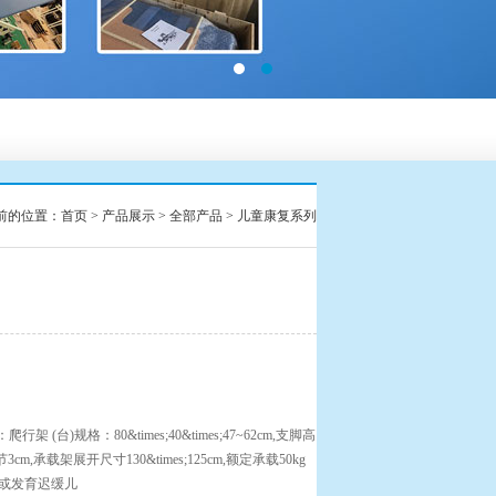
前的位置：
首页
>
产品展示
>
全部产品
>
儿童康复系列
行架 (台)规格：80&times;40&times;47~62cm,支脚高
m,承载架展开尺寸130&times;125cm,额定承载50kg
或发育迟缓儿